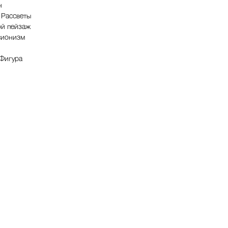
н
 Рассветы
ой пейзаж
сионизм
/Фигура