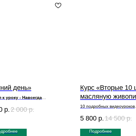
ний день»
Курс «Вторые 10 
масляную живопи
 к уроку - Навсегда
50х70см
10 подробных видеоуроков
0
р.
2 000
р.
ьность: 2 часа 50 мин
Подходит для начинающих 
5 800
р.
14 500
р.
опытных художников
Доступ к Курсу пожизненны
одробнее
Подробнее