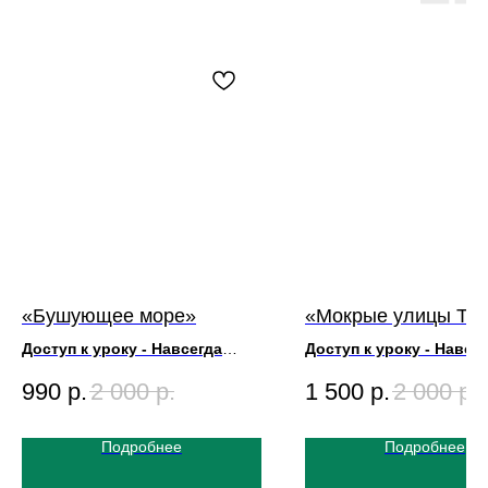
«Бушующее море»
«Мокрые улицы Tae
Доступ к уроку - Навсегда
Доступ к уроку - Навсе
Художник Игорь Сахаров
Художник Игорь Сахаров
990
р.
2 000
р.
1 500
р.
2 000
р.
Размер Картины 50х70
Размер Картины 50х70
Длительность урока 1ч
Длительность урока 3ч2
Подробнее
Подробнее