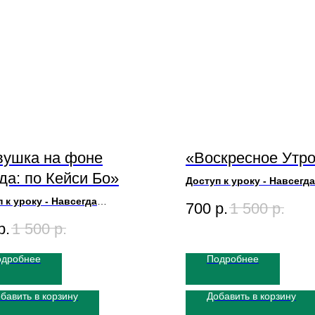
вушка на фоне
«Воскресное Утр
да: по Кейси Бо»
Доступ к уроку - Навсегда
Художник Игорь Сахаров
 к уроку - Навсегда
700
р.
1 500
р.
Размер Картины 50х70
ик Игорь Сахаров
Длительность урока 2ч30
р.
1 500
р.
 Картины 50х70
ьность урока 3ч50м
одробнее
Подробнее
бавить в корзину
Добавить в корзину