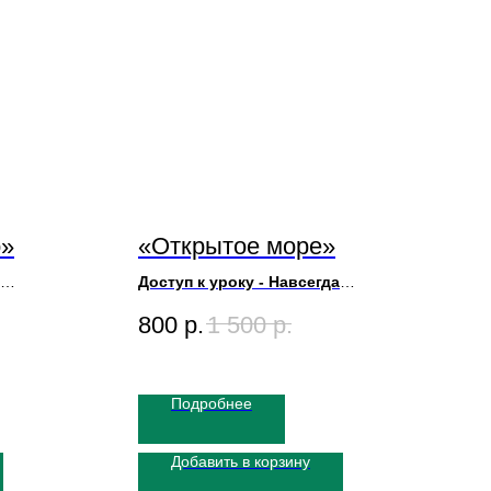
о»
«Открытое море»
Доступ к уроку - Навсегда
Художник Игорь Сахаров
800
р.
1 500
р.
Размер Картины 50х70
Длительность урока 1ч
Подробнее
Добавить в корзину