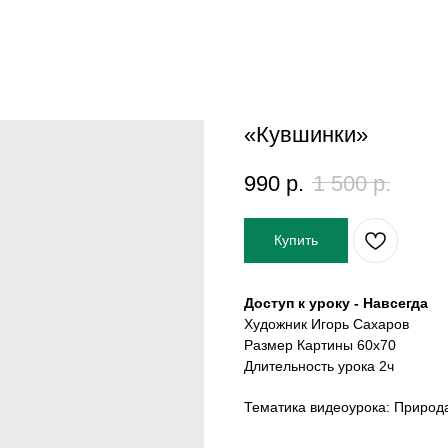
«Кувшинки»
990
р.
1 500
р.
Купить
Доступ к уроку - Навсегда
Художник Игорь Сахаров
Размер Картины 60х70
Длительность урока 2ч
Тематика видеоурока: Природ