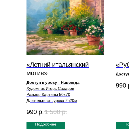
«Летний итальянский
«Ру
мотив»
Доступ
Художн
Доступ к уроку - Навсегда
990
Размер
Художник Игорь Сахаров
Длител
Размер Картины 50х70
Длительность урока 2ч20м
990
р.
1 500
р.
Подробнее
П