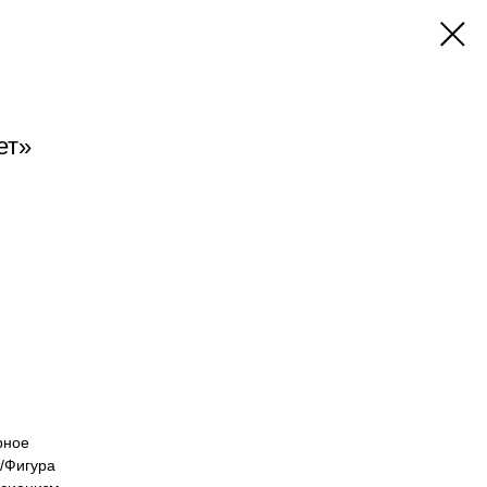
ет»
рное
/Фигура