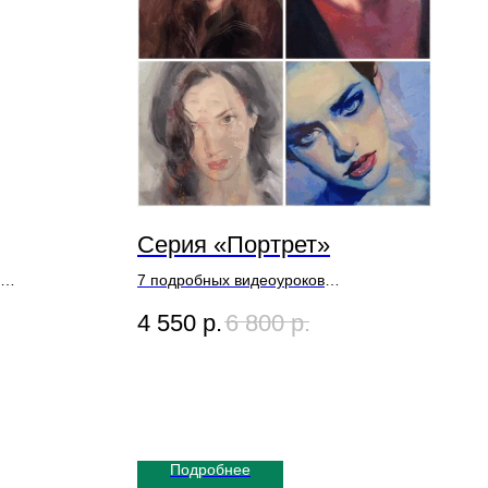
Серия «Портрет»
7 подробных видеоуроков
Художник Игорь Сахаров
4 550
р.
6 800
р.
Доступ к урокам - Навсегда
Подробнее