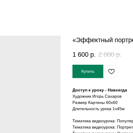
«Эффектный портр
1 600
р.
2 000
р.
Купить
Доступ к уроку - Навсегда
Художник Игорь Сахаров
Размер Картины 60х60
Длительность урока 1ч45м
Тематика видеоурока: Популя
Тематика видеоурока: Портрет