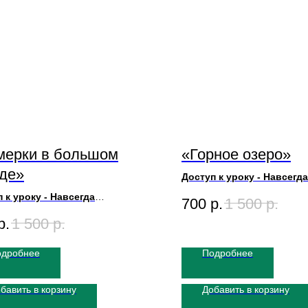
мерки в большом
«Горное озеро»
оде»
Доступ к уроку - Навсегда
Художник Игорь Сахаров
 к уроку - Навсегда
700
р.
1 500
р.
Размер Картины 60х80
ик Игорь Сахаров
Длительность урока 3ч30м
р.
1 500
р.
 Картины 70х80
ьность урока 3ч13м
одробнее
Подробнее
бавить в корзину
Добавить в корзину