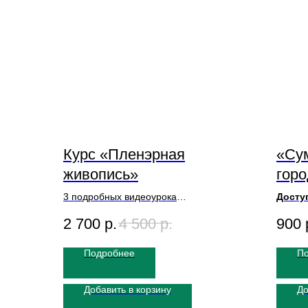
Курс «Пленэрная
«Су
живопись»
гор
3 подробных видеоурока
Доступ
Подходит для начинающих
Художн
2 700
р.
4 500
р.
900
и более опытных художников
Размер
Доступ к Курсу пожизненный
Длител
Подробнее
П
Добавить в корзину
До