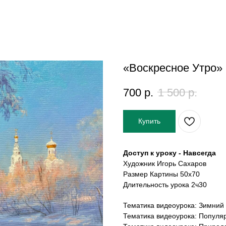
«Воскресное Утро»
700
р.
1 500
р.
Купить
Доступ к уроку - Навсегда
Художник Игорь Сахаров
Размер Картины 50х70
Длительность урока 2ч30
Тематика видеоурока: Зимний
Тематика видеоурока: Популя