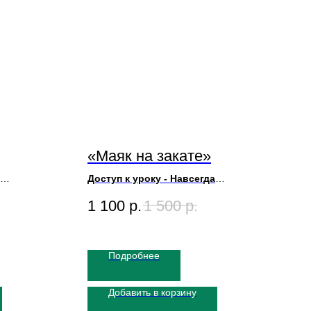
«Маяк на закате»
Доступ к уроку - Навсегда
Холст 40х50см
1 100
р.
1 500
р.
Длительность: 2 часа
Художник Полина Сахарова
Подробнее
Добавить в корзину