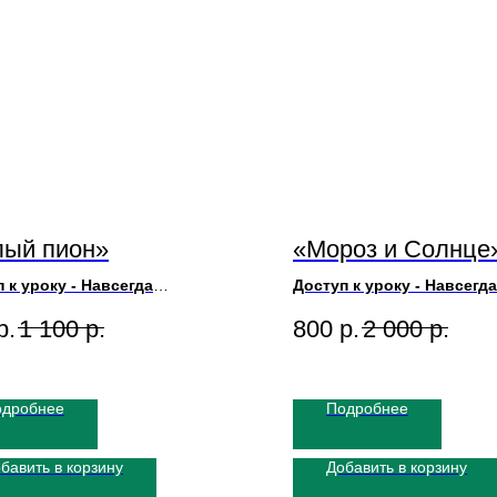
лый пион»
«Мороз и Солнце
 к уроку - Навсегда
Доступ к уроку - Навсегда
ик Игорь Сахаров
Художник Игорь Сахаров
р.
1 100
р.
800
р.
2 000
р.
 Картины 50х50
Размер Картины 50х70
ьность урока 1ч50м
Длительность урока 3ч
одробнее
Подробнее
бавить в корзину
Добавить в корзину