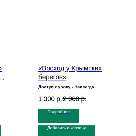
»
«Восход у Крымских
берегов»
Доступ к уроку - Навсегда
Художник Игорь Сахаров
1 300
р.
2 000
р.
Размер Картины 50х70
Длительность урока 1ч50м
Подробнее
Добавить в корзину