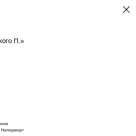
ого П.»
рное
и Натюрморт