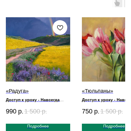
«Радуга»
«Тюльпаны»
Доступ к уроку - Навсегда
Доступ к уроку - Навсе
Художник Игорь Сахаров
Художник Игорь Сахаров
990
р.
1 500
р.
750
р.
1 500
р.
Размер Картины 50х70
Размер Картины 50х70
Длительность урока 55м
Длительность урока 3ч
Подробнее
Подробнее