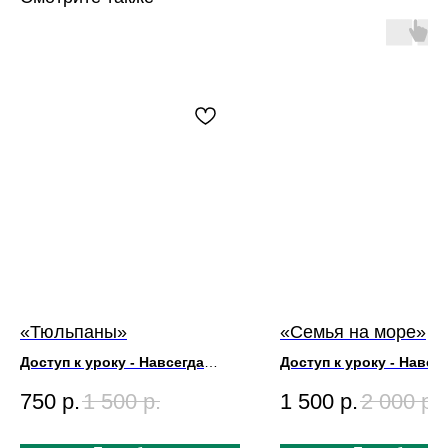
«Тюльпаны»
«Семья на море»
Доступ к уроку - Навсегда
Доступ к уроку - Навсе
Художник Игорь Сахаров
Художник Игорь Сахаров
750
р.
1 500
р.
1 500
р.
2 000
р.
Размер Картины 50х70
Размер Картины 60х70
Длительность урока 3ч
Длительность урока 3ч3