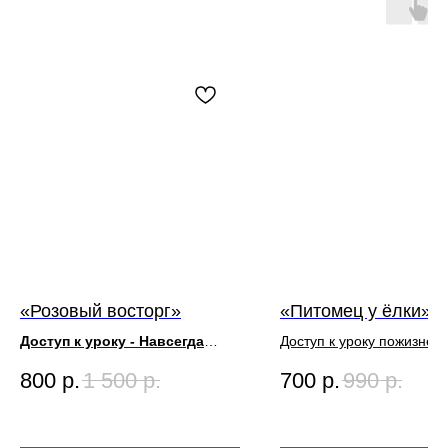
«Розовый восторг»
«Питомец у ёлки»
Доступ к уроку - Навсегда
Доступ к уроку пожизнен
Художник Игорь Сахаров
Холст 30х30см
800
р.
1 500
р.
700
р.
990
р.
Размер Картины 50х60
Длительность: 2 часа
Длительность урока 3ч10м
Художник Полина Сахар