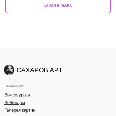
Канал в МАКС
CAXAPOB APT
Saharov Art
Видео-уроки
Вебинары
Галерея картин
О нас
Мастер-классы
Художник Игорь Сахаров
Художник Полина Сахарова
Психолог. Арт-терапевт
Лада Сахарова
Институт живописи
Курс «Первые 10 шагов в масляную живопись»
Курс «Вторые 10 шагов в масляную живопись»
Курс «Копирование старых мастеров живописи»
1 часть