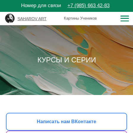
Номер для связи
+7 (985) 663 42-83
Картины Учеников
SAHAROV ART
Личный кабинет
Поиск
КУРСЫ И СЕРИИ
SAHAROV ART
Видео-уроки
Мастер-
Написать нам ВКонтакте