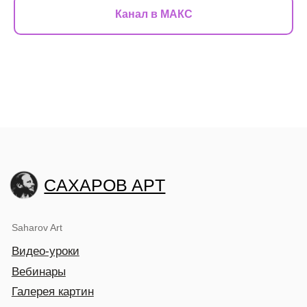
Канал в МАКС
CAXAPOB APT
Saharov Art
Видео-уроки
Вебинары
Галерея картин
О нас
Мастер-классы
Художник Игорь Сахаров
Художник Полина Сахарова
Психолог. Арт-терапевт
Лада Сахарова
Институт живописи
Курс «Первые 10 шагов в масляную живопись»
Курс «Вторые 10 шагов в масляную живопись»
Курс «Копирование старых мастеров живописи»
1 часть