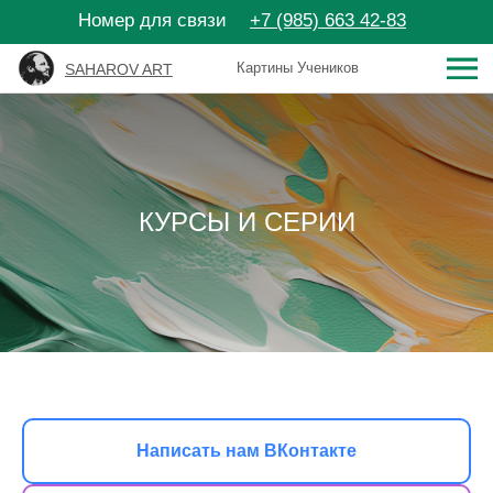
Номер для связи
+7 (985) 663 42-83
Картины Учеников
SAHAROV ART
Личный кабинет
Поиск
КУРСЫ И СЕРИИ
SAHAROV ART
Видео-уроки
Мастер-
Написать нам ВКонтакте