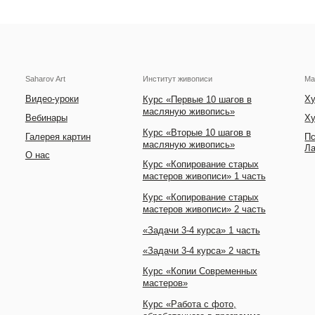
arov Art
Институт живописи
Мастер-классы
део-уроки
Художник Игорь Са
Курс «Первые 10 шагов в
масляную живопись»
бинары
Художник Полина С
Курс «Вторые 10 шагов в
лерея картин
Психолог. Арт-тера
масляную живопись»
Лада Сахарова
нас
Курс «Копирование старых
мастеров живописи» 1 часть
Курс «Копирование старых
мастеров живописи» 2 часть
«Задачи 3-4 курса» 1 часть
«Задачи 3-4 курса» 2 часть
Курс «Копии Современных
мастеров»
Курс «Работа с фото,
обработанного в программе»
Курс «Пленэрная живопись»
Публичная оферта
Политика конфиденциальности