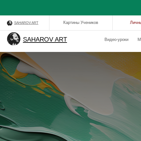
Картины Учеников
Личный кабин
SAHAROV ART
SAHAROV ART
Видео-уроки
Мастер-кл