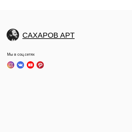
CAXAPOB APT
Sah
Ви
Ве
Мы в соц.сетях
Га
О 
©2024 SAHAROV ART