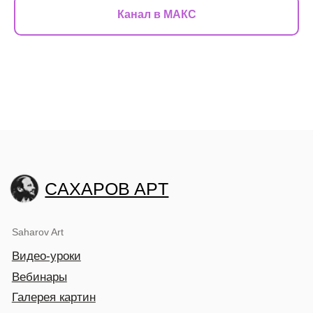
Канал в МАКС
CAXAPOB APT
Saharov Art
Видео-уроки
Вебинары
Галерея картин
О нас
Мастер-классы
Художник Игорь Сахаров
Художник Полина Сахарова
Психолог. Арт-терапевт
Лада Сахарова
Институт живописи
Курс «Первые 10 шагов в масляную живопись»
Курс «Вторые 10 шагов в масляную живопись»
Курс «Копирование старых мастеров живописи»
1 часть