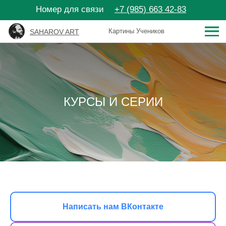
Номер для связи
+7 (985) 663 42-83
Картины Учеников
SAHAROV ART
Личный кабинет
Поиск
КУРСЫ И СЕРИИ
SAHAROV ART
Видео-уроки
Мастер-
Написать нам ВКонтакте